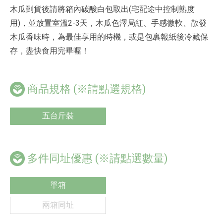
木瓜到貨後請將箱內碳酸白包取出(宅配途中控制熟度
用)，並放置室溫2-3天，木瓜色澤局紅、手感微軟、散發
木瓜香味時，為最佳享用的時機，或是包裹報紙後冷藏保
存，盡快食用完畢喔！
商品規格
(※請點選規格)
五台斤裝
多件同址優惠
(※請點選數量)
單箱
兩箱同址