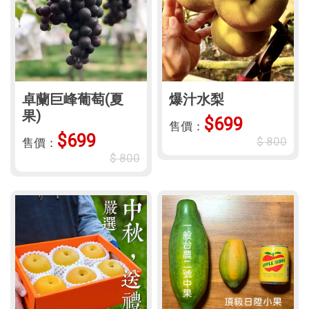
卓蘭巨峰葡萄(夏
爆汁水梨
果)
$699
售價：
$699
$ 800
售價：
$ 800