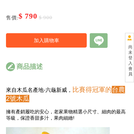
$ 790
$ 900
售價:
尚
未
登
入
商品描述
會
員
比賽得冠軍的
台農
來自木瓜名產地-六龜新威，
2號木瓜
擁有產銷履吃的安心，老家果物精選小尺寸、細肉的最高
等級，保證香甜多汁，果肉細緻!