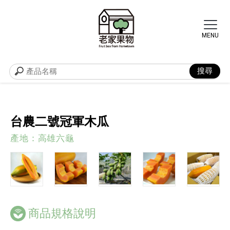
台農二號冠軍木瓜
產地：高雄六龜
商品規格說明