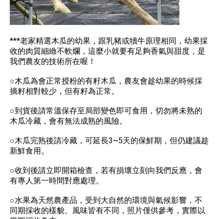
***老家精選木瓜的幼果，跟乳豬或犢牛原理相同，幼果採
收的肉質細緻不軟爛，這麼小就要有足夠香氣與甜度，是
我們農友的技術所在喔！
○木瓜為會正常授粉的有籽木瓜，農友會趁幼果的時候採
摘籽相對較少，但有籽為正常。
○到貨後請常溫保存至局部變色即可食用，切勿將未熟的
木瓜冷藏，會有無法成熟的風險。
○木瓜完熟後請冷藏，可延長3~5天的保鮮期，但仍建議趁
新鮮食用。
○收到後請立即開箱檢查，若有損壞立刻向我們反應，會
有專人第一時間對應處理。
○水果為天然農產品，受到大自然的環境與氣候影響，不
同期採收的樣貌、風味皆有不同，照片僅供參考，實際以