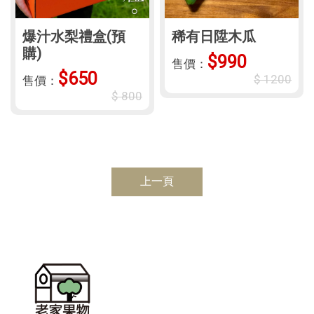
爆汁水梨禮盒(預
稀有日陞木瓜
購)
$990
售價：
$650
$ 1200
售價：
$ 800
上一頁