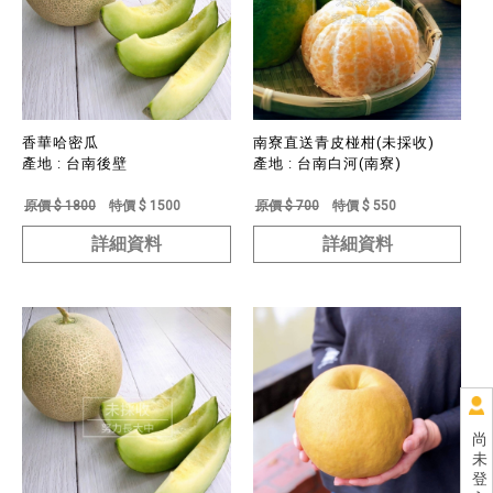
香華哈密瓜
南寮直送青皮椪柑(未採收)
產地 : 台南後壁
產地 : 台南白河(南寮)
原價 $ 1800
特價 $ 1500
原價 $ 700
特價 $ 550
詳細資料
詳細資料
尚
未
登