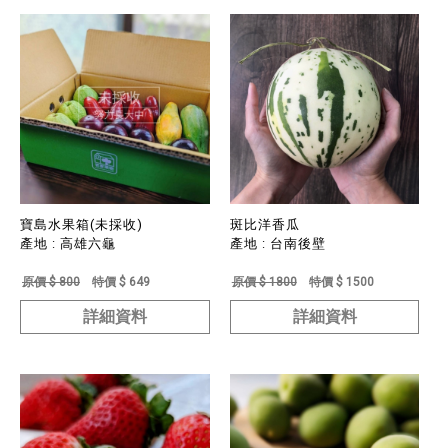
寶島水果箱(未採收)
斑比洋香瓜
產地 : 高雄六龜
產地 : 台南後壁
原價 $ 800
特價 $ 649
原價 $ 1800
特價 $ 1500
詳細資料
詳細資料