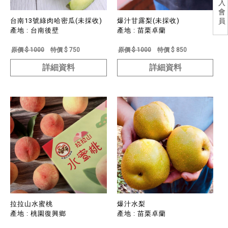
入
會
員
台南13號綠肉哈密瓜(未採收)
爆汁甘露梨(未採收)
產地 : 台南後壁
產地 : 苗栗卓蘭
原價 $ 1000
特價 $ 750
原價 $ 1000
特價 $ 850
詳細資料
詳細資料
拉拉山水蜜桃
爆汁水梨
產地 : 桃園復興鄉
產地 : 苗栗卓蘭