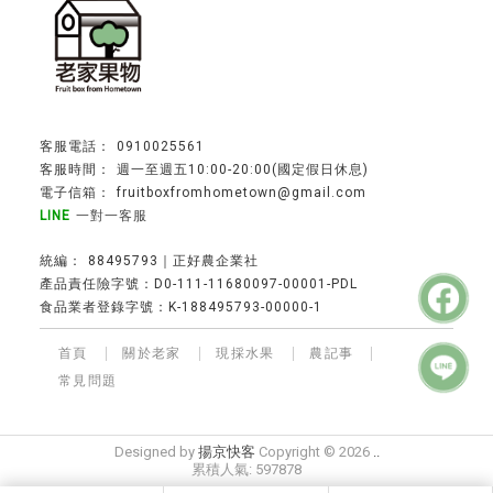
0910025561
週一至週五10:00-20:00(國定假日休息)
fruitboxfromhometown@gmail.com
一對一客服
88495793｜正好農企業社
產品責任險字號：D0-111-11680097-00001-PDL
食品業者登錄字號：K-188495793-00000-1
首頁
關於老家
現採水果
農記事
常見問題
水果宅配
台中水果宅配
水果宅配推薦
水果團購
水果禮盒
水果禮盒專賣
網購水果推薦
Designed by
揚京快客
Copyright © 2026
..
累積人氣: 597878