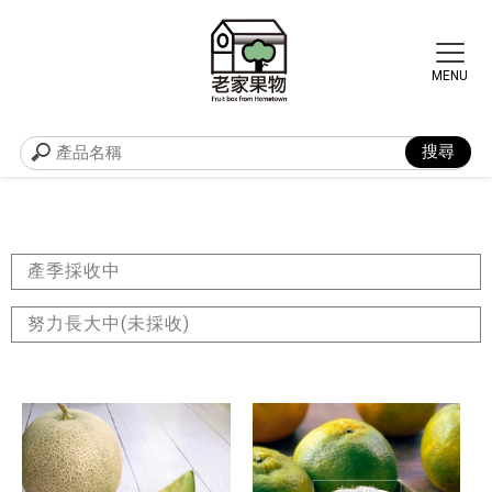
產季採收中
努力長大中(未採收)