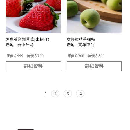
無農藥黑鑽草莓(未採收)
友善種植手採梅
產地 : 台中外埔
產地 : 高雄甲仙
原價 $ 999
特價 $ 790
原價 $ 700
特價 $ 500
詳細資料
詳細資料
1
2
3
4