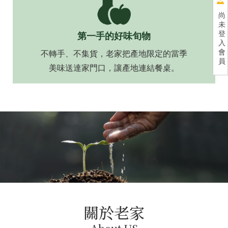
尚
未
登
第一手的好味旬物
入
會
不轉手、不集貨，老家把產地限定的當季
員
美味送達家門口，讓產地連結餐桌。
關於老家