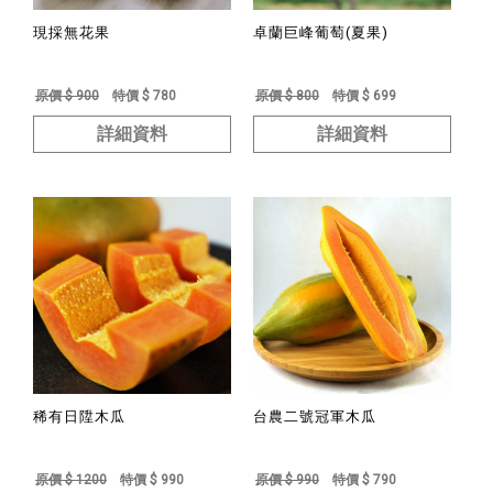
現採無花果
卓蘭巨峰葡萄(夏果)
原價 $ 900
特價 $ 780
原價 $ 800
特價 $ 699
詳細資料
詳細資料
稀有日陞木瓜
台農二號冠軍木瓜
原價 $ 1200
特價 $ 990
原價 $ 990
特價 $ 790