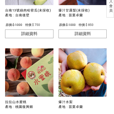
入
會
員
台南13號綠肉哈密瓜(未採收)
爆汁甘露梨(未採收)
產地 : 台南後壁
產地 : 苗栗卓蘭
原價 $ 1000
特價 $ 750
原價 $ 1000
特價 $ 850
詳細資料
詳細資料
拉拉山水蜜桃
爆汁水梨
產地 : 桃園復興鄉
產地 : 苗栗卓蘭