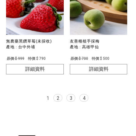
無農藥黑鑽草莓(未採收)
友善種植手採梅
產地 : 台中外埔
產地 : 高雄甲仙
原價 $ 999
特價 $ 790
原價 $ 700
特價 $ 500
詳細資料
詳細資料
1
2
3
4