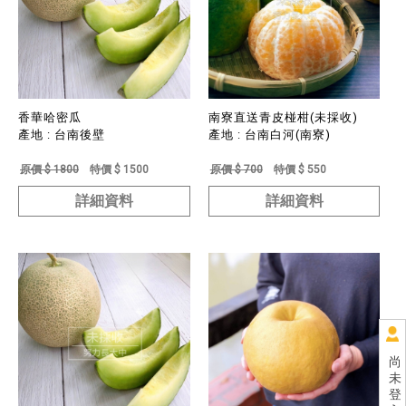
香華哈密瓜
南寮直送青皮椪柑(未採收)
產地 : 台南後壁
產地 : 台南白河(南寮)
原價 $ 1800
特價 $ 1500
原價 $ 700
特價 $ 550
詳細資料
詳細資料
尚
未
登