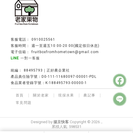
0910025561
週一至週五10:00-20:00(國定假日休息)
fruitboxfromhometown@gmail.com
一對一客服
88495793｜正好農企業社
產品責任險字號：D0-111-11680097-00001-PDL
食品業者登錄字號：K-188495793-00000-1
首頁
關於老家
現採水果
農記事
常見問題
水果宅配
台中水果宅配
水果宅配推薦
水果團購
水果禮盒
水果禮盒專賣
網購水果推薦
Designed by
揚京快客
Copyright © 2026
..
累積人氣: 598531