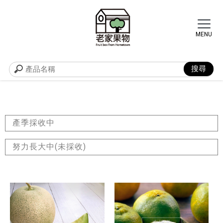
產季採收中
努力長大中(未採收)