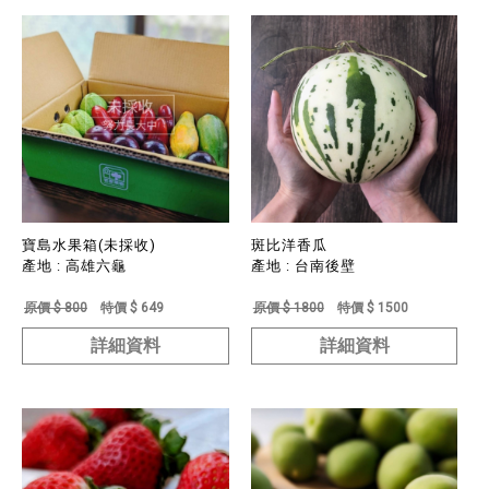
寶島水果箱(未採收)
斑比洋香瓜
產地 : 高雄六龜
產地 : 台南後壁
原價 $ 800
特價 $ 649
原價 $ 1800
特價 $ 1500
詳細資料
詳細資料